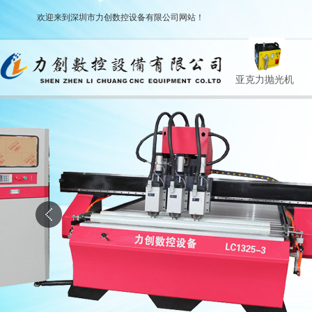
欢迎来到深圳市力创数控设备有限公司网站！
广告刻字机
高速CNC雕刻机系
激光机系列
亚克力抛光机
列