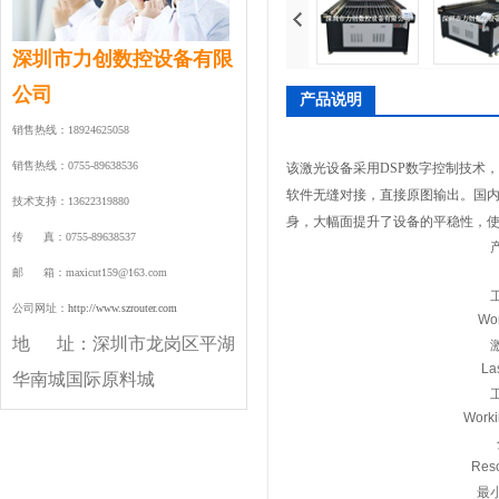
深圳市力创数控设备有限
公司
产品说明
销售热线：18924625058
销售热线：0755-89638536
该激光设备采用DSP数字控制技术，
软件无缝对接，直接原图输出。国内首
技术支持：13622319880
身，大幅面提升了设备的平稳性，
传 真：0755-89638537
邮 箱：maxicut159@163.com
公司网址：
http://www.szrouter.com
Wor
地 址：
深圳市龙岗区平湖
La
华南城国际原料城
Worki
Reso
最