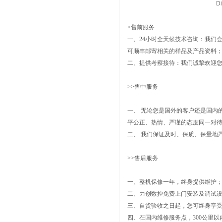
D
>售前服务
一、24小时全天候技术咨询：我们
可顺丰邮寄相关的样品及产品资料
二、提供考察接待：我们诚挚欢迎
>>售中服务
一、 无论您是国外的客户还是国内
平公正、热情、严谨的态度同一对
二、 我们保证及时、保质、保量地
>>售后服务
一、整机保修一年，终身提供维护
二、力创数控免费上门安装及调试
三、自货验收之日起，您可终身享
四、在国内维修服务点，300公里以