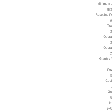
Minimum s
重
Resetting P
Tra
Opera
Opera
Graphic 
Pow
Cool
Gr
N
外型