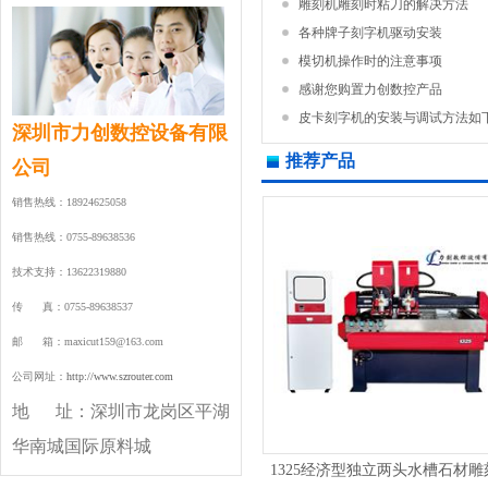
雕刻机雕刻时粘刀的解决方法
各种牌子刻字机驱动安装
模切机操作时的注意事项
感谢您购置力创数控产品
皮卡刻字机的安装与调试方法如下.
深圳市力创数控设备有限
推荐产品
公司
销售热线：18924625058
销售热线：0755-89638536
技术支持：13622319880
传 真：0755-89638537
邮 箱：maxicut159@163.com
公司网址：
http://www.szrouter.com
地 址：
深圳市龙岗区平湖
华南城国际原料城
1325经济型独立两头水槽石材雕